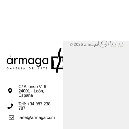
© 2026 ármaga
C/ Alfonso V, 6 -
24001 - León,
España
Telf: +34 987 238
787
arte@armaga.com