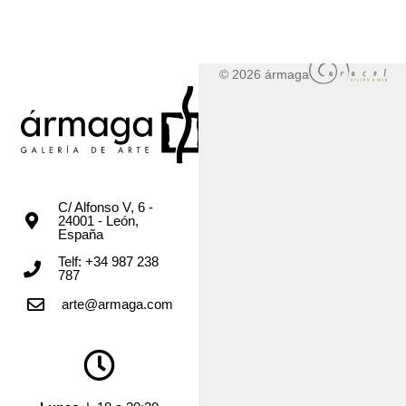
© 2026 ármaga
C/ Alfonso V, 6 -
24001 - León,
España
Telf: +34 987 238
787
arte@armaga.com