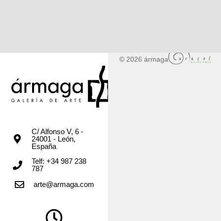
© 2026 ármaga
C/ Alfonso V, 6 -
24001 - León,
España
Telf: +34 987 238
787
arte@armaga.com