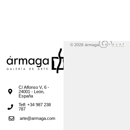
© 2026 ármaga
C/ Alfonso V, 6 -
24001 - León,
España
Telf: +34 987 238
787
arte@armaga.com