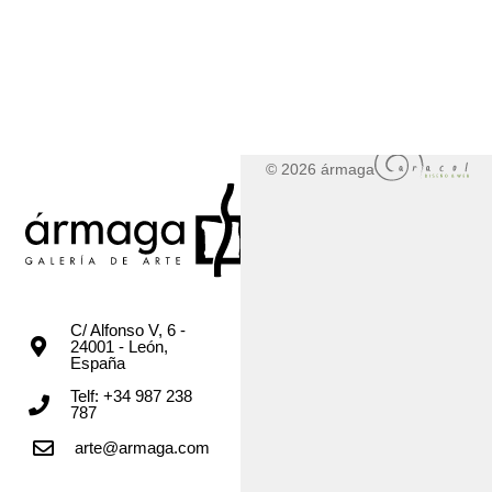
© 2026 ármaga
C/ Alfonso V, 6 -
24001 - León,
España
Telf: +34 987 238
787
arte@armaga.com