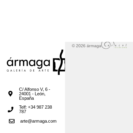
© 2026 ármaga
C/ Alfonso V, 6 -
24001 - León,
España
Telf: +34 987 238
787
arte@armaga.com