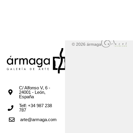
© 2026 ármaga
C/ Alfonso V, 6 -
24001 - León,
España
Telf: +34 987 238
787
arte@armaga.com