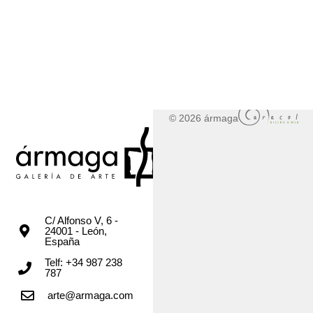
© 2026 ármaga
C/ Alfonso V, 6 -
24001 - León,
España
Telf: +34 987 238
787
arte@armaga.com