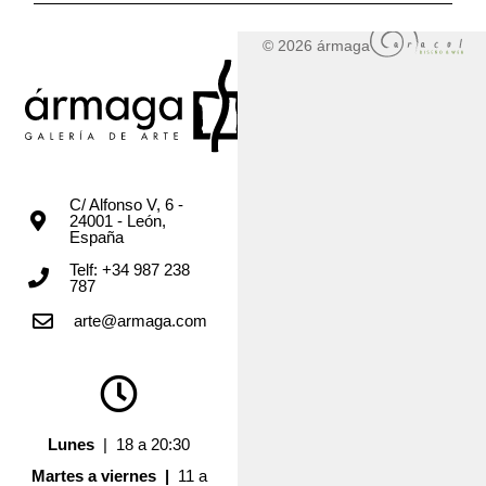
© 2026 ármaga
C/ Alfonso V, 6 -
24001 - León,
España
Telf: +34 987 238
787
arte@armaga.com
Lunes
| 18 a 20:30
Martes a viernes |
11 a