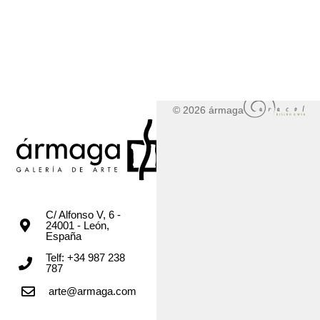
© 2026 ármaga
C/ Alfonso V, 6 -
24001 - León,
España
Telf: +34 987 238
787
arte@armaga.com