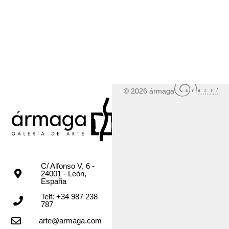
© 2026 ármaga
C/ Alfonso V, 6 -
24001 - León,
España
Telf: +34 987 238
787
arte@armaga.com