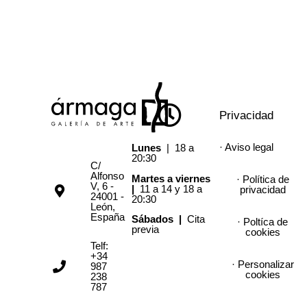
Privacidad
· Aviso legal
Lunes
| 18 a
20:30
C/
Alfonso
Martes a viernes
· Política de
V, 6 -
|
11 a 14 y 18 a
privacidad
24001 -
20:30
León,
España
Sábados |
Cita
· Poltíca de
previa
cookies
Telf:
+34
· Personalizar
987
cookies
238
787