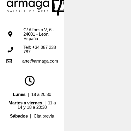
C/ Alfonso V, 6 -
24001 - León,
España
Telf: +34 987 238
787
arte@armaga.com
Lunes
| 18 a 20:30
Martes a viernes |
11 a
14 y 18 a 20:30
Sábados |
Cita previa