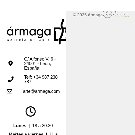
© 2026 ármaga
C/ Alfonso V, 6 -
24001 - León,
España
Telf: +34 987 238
787
arte@armaga.com
Lunes
| 18 a 20:30
Martes a viernes |
11 a