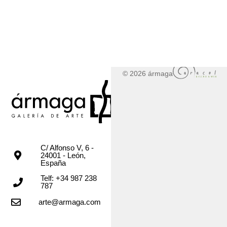
© 2026 ármaga
C/ Alfonso V, 6 -
24001 - León,
España
Telf: +34 987 238
787
arte@armaga.com