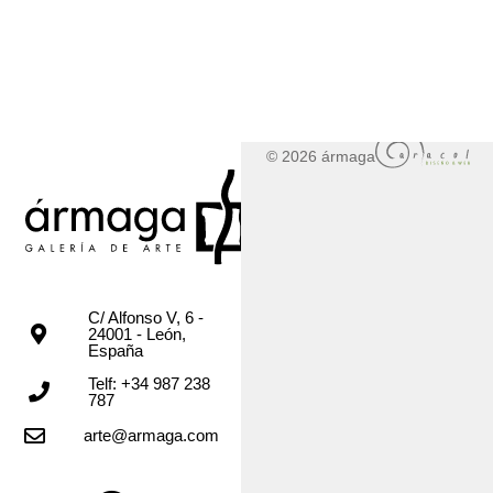
© 2026 ármaga
C/ Alfonso V, 6 -
24001 - León,
España
Telf: +34 987 238
787
arte@armaga.com