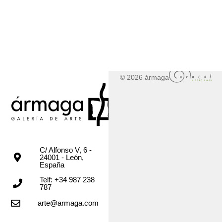
© 2026 ármaga
C/ Alfonso V, 6 -
24001 - León,
España
Telf: +34 987 238
787
arte@armaga.com