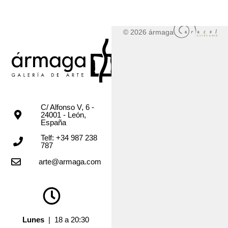
© 2026 ármaga
C/ Alfonso V, 6 -
24001 - León,
España
Telf: +34 987 238
787
arte@armaga.com
Lunes
| 18 a 20:30