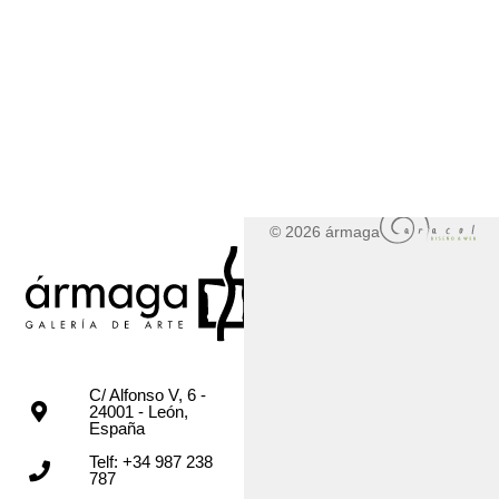
© 2026 ármaga
C/ Alfonso V, 6 -
24001 - León,
España
Telf: +34 987 238
787