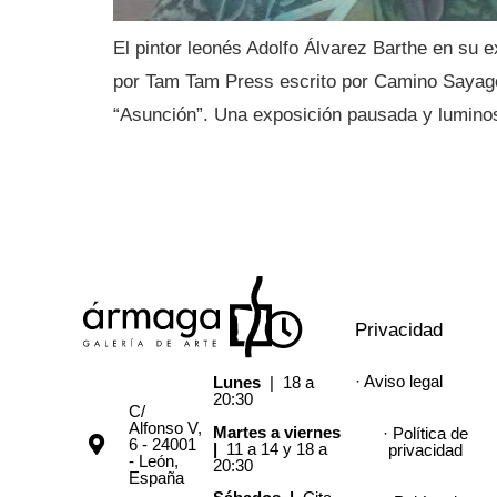
El pintor leonés Adolfo Álvarez Barthe en su 
por Tam Tam Press escrito por Camino Sayago:
“Asunción”. Una exposición pausada y lumino
Privacidad
· Aviso legal
Lunes
| 18 a
20:30
C/
Alfonso V,
Martes a viernes
· Política de
6 - 24001
|
11 a 14 y 18 a
privacidad
- León,
20:30
España