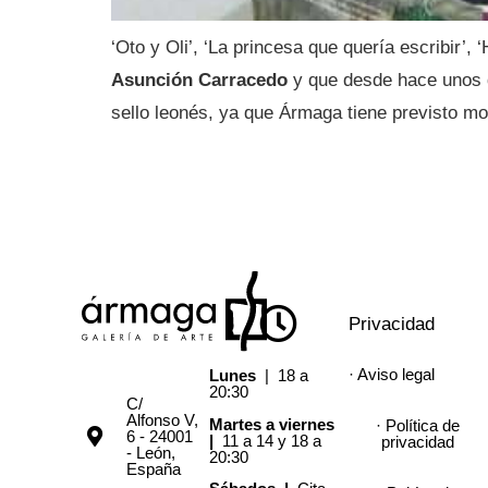
‘Oto y Oli’, ‘La princesa que quería escribir’,
Asunción Carracedo
y que desde hace unos d
sello leonés, ya que Ármaga tiene previsto mo
Privacidad
· Aviso legal
Lunes
| 18 a
20:30
C/
Alfonso V,
Martes a viernes
· Política de
6 - 24001
|
11 a 14 y 18 a
privacidad
- León,
20:30
España