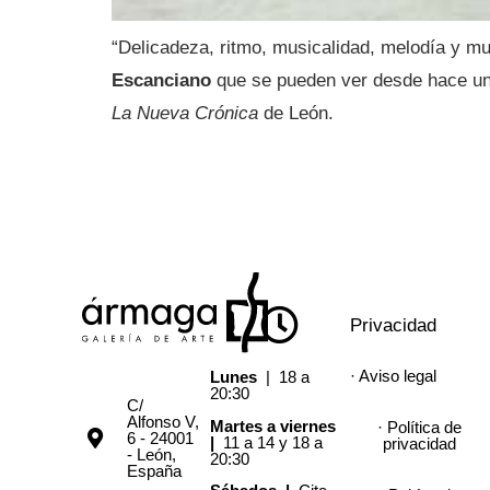
“Delicadeza, ritmo, musicalidad, melodía y mu
Escanciano
que se pueden ver desde hace un
La Nueva Crónica
de León.
Privacidad
· Aviso legal
Lunes
| 18 a
20:30
C/
Alfonso V,
Martes a viernes
· Política de
6 - 24001
|
11 a 14 y 18 a
privacidad
- León,
20:30
España