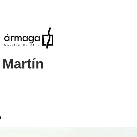
 Martín
o