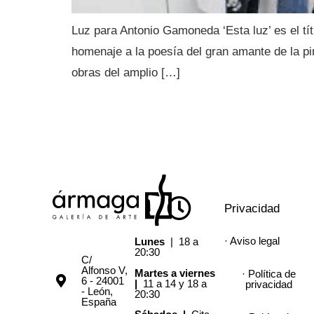
Luz para Antonio Gamoneda ‘Esta luz’ es el tí
homenaje a la poesía del gran amante de la 
obras del amplio […]
Privacidad
· Aviso legal
Lunes
| 18 a
20:30
C/
Alfonso V,
Martes a viernes
· Política de
6 - 24001
|
11 a 14 y 18 a
privacidad
- León,
20:30
España