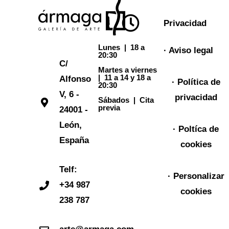
Privacidad
Lunes
| 18 a
· Aviso legal
20:30
C/
Martes a viernes
|
11 a 14 y 18 a
Alfonso
· Política de
20:30
V, 6 -
privacidad
Sábados |
Cita
previa
24001 -
León,
· Poltíca de
España
cookies
Telf:
· Personalizar
+34 987
cookies
238 787