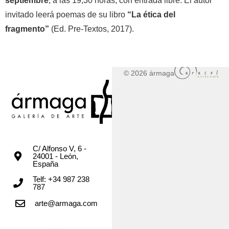
septiembre
, a las 19,30 horas, con entrada libre. El autor
invitado leerá poemas de su libro
“La ética del
fragmento”
(Ed. Pre-Textos, 2017).
© 2026 ármaga
C/ Alfonso V, 6 -
24001 - León,
España
Telf: +34 987 238
787
arte@armaga.com