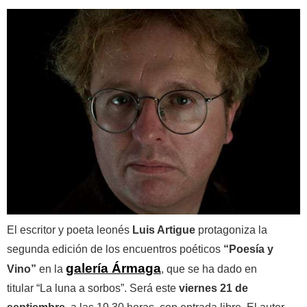
El escritor y poeta leonés
Luis Artigue
protagoniza la
segunda edición de los encuentros poéticos
“Poesía y
galería Ármaga
Vino”
en la
, que se ha dado en
titular “La luna a sorbos”. Será este
viernes 21 de