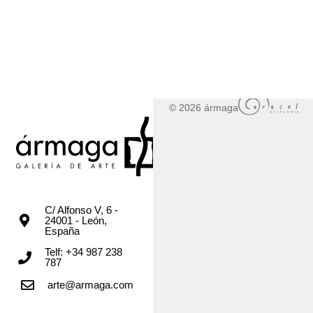
© 2026 ármaga
C/ Alfonso V, 6 -
24001 - León,
España
Telf: +34 987 238
787
arte@armaga.com