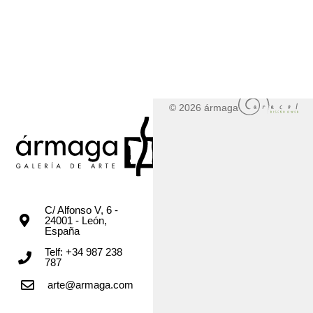
© 2026 ármaga
C/ Alfonso V, 6 -
24001 - León,
España
Telf: +34 987 238
787
arte@armaga.com