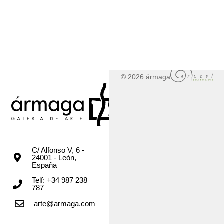
© 2026 ármaga
C/ Alfonso V, 6 -
24001 - León,
España
Telf: +34 987 238
787
arte@armaga.com