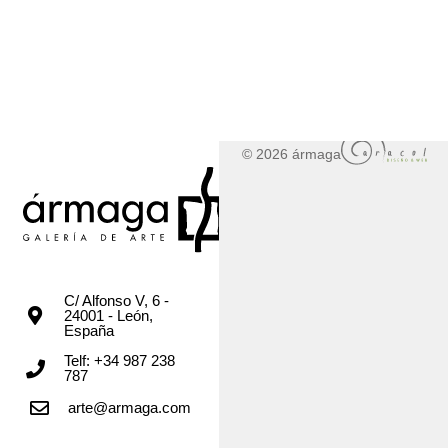
© 2026 ármaga
C/ Alfonso V, 6 -
24001 - León,
España
Telf: +34 987 238
787
arte@armaga.com