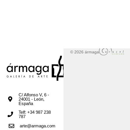
© 2026 ármaga
C/ Alfonso V, 6 -
24001 - León,
España
Telf: +34 987 238
787
arte@armaga.com