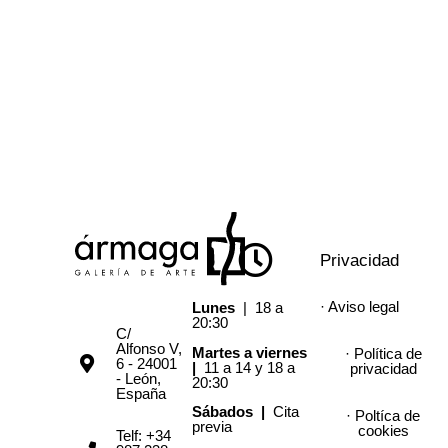
Privacidad
· Aviso legal
Lunes
| 18 a
20:30
C/
Alfonso V,
Martes a viernes
· Política de
6 - 24001
|
11 a 14 y 18 a
privacidad
- León,
20:30
España
Sábados |
Cita
· Poltíca de
previa
cookies
Telf: +34