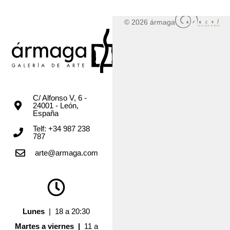
© 2026 ármaga
C/ Alfonso V, 6 -
24001 - León,
España
Telf: +34 987 238
787
arte@armaga.com
Lunes
| 18 a 20:30
Martes a viernes |
11 a