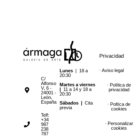
Privacidad
· Aviso legal
Lunes
| 18 a
20:30
C/
Alfonso
Martes a viernes
· Política de
V, 6 -
|
11 a 14 y 18 a
privacidad
24001 -
20:30
León,
España
Sábados |
Cita
· Poltíca de
previa
cookies
Telf:
+34
· Personalizar
987
cookies
238
787