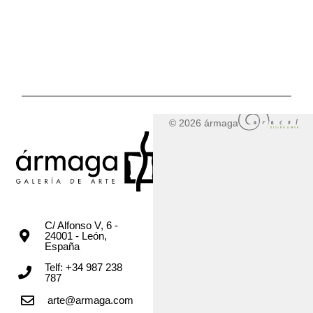
© 2026 ármaga
C/ Alfonso V, 6 -
24001 - León,
España
Telf: +34 987 238
787
arte@armaga.com