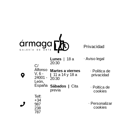
Privacidad
· Aviso legal
Lunes
| 18 a
20:30
C/
Alfonso
Martes a viernes
· Política de
V, 6 -
|
11 a 14 y 18 a
privacidad
24001 -
20:30
León,
España
Sábados |
Cita
· Poltíca de
previa
cookies
Telf:
+34
· Personalizar
987
cookies
238
787