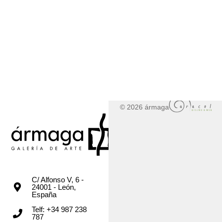
© 2026 ármaga
C/ Alfonso V, 6 -
24001 - León,
España
Telf: +34 987 238
787