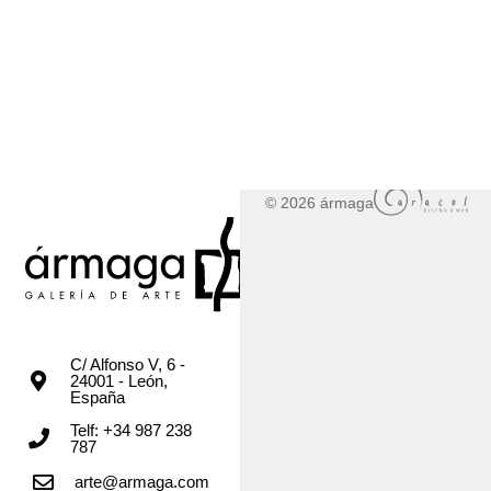
© 2026 ármaga
C/ Alfonso V, 6 -
24001 - León,
España
Telf: +34 987 238
787
arte@armaga.com