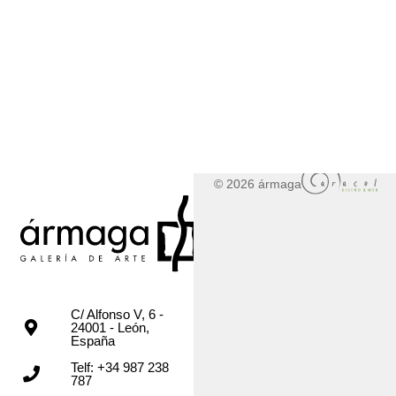
© 2026 ármaga
C/ Alfonso V, 6 -
24001 - León,
España
Telf: +34 987 238
787