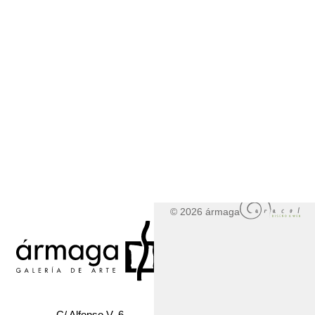
© 2026 ármaga
C/ Alfonso V, 6 -