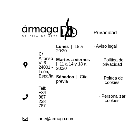
Privacidad
· Aviso legal
Lunes
| 18 a
20:30
C/
Alfonso
Martes a viernes
· Política de
V, 6 -
|
11 a 14 y 18 a
privacidad
24001 -
20:30
León,
España
Sábados |
Cita
· Poltíca de
previa
cookies
Telf:
+34
· Personalizar
987
cookies
238
787
arte@armaga.com