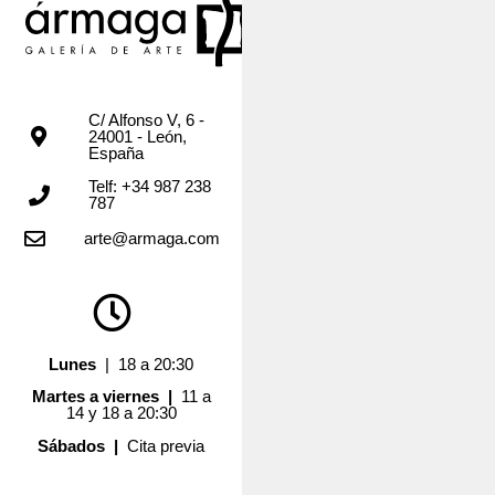
C/ Alfonso V, 6 -
24001 - León,
España
Telf: +34 987 238
787
arte@armaga.com
Lunes
| 18 a 20:30
Martes a viernes |
11 a
14 y 18 a 20:30
Sábados |
Cita previa