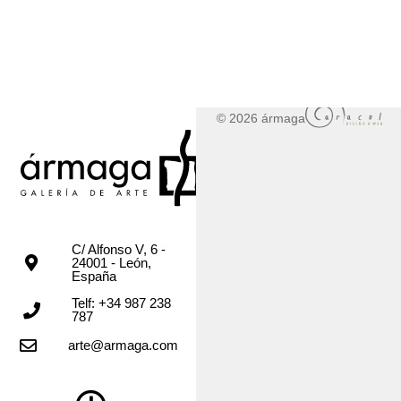
© 2026 ármaga
C/ Alfonso V, 6 -
24001 - León,
España
Telf: +34 987 238
787
arte@armaga.com