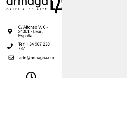
C/ Alfonso V, 6 -
24001 - León,
España
Telf: +34 987 238
787
arte@armaga.com
Lunes
| 18 a 20:30
Martes a viernes |
11 a
14 y 18 a 20:30
Sábados |
Cita previa