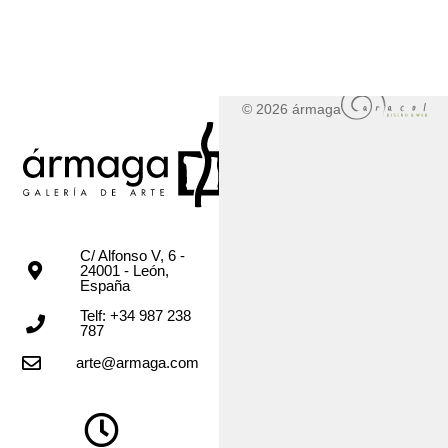
© 2026 ármaga
C/ Alfonso V, 6 -
24001 - León,
España
Telf: +34 987 238
787
arte@armaga.com