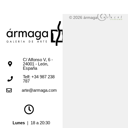
© 2026 ármaga
C/ Alfonso V, 6 -
24001 - León,
España
Telf: +34 987 238
787
arte@armaga.com
Lunes
| 18 a 20:30