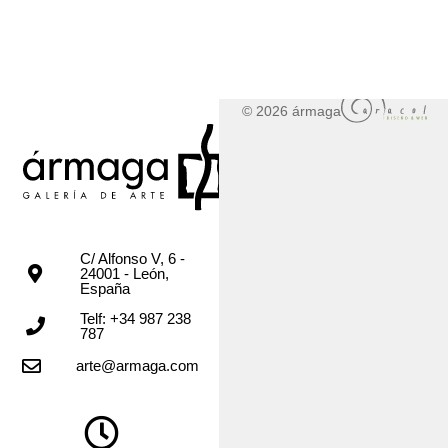
© 2026 ármaga
C/ Alfonso V, 6 -
24001 - León,
España
Telf: +34 987 238
787
arte@armaga.com