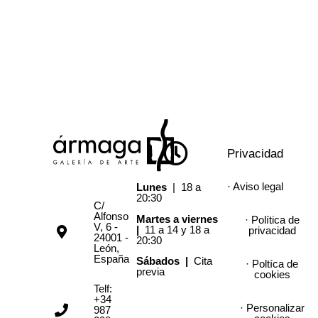
Privacidad
· Aviso legal
Lunes
| 18 a
20:30
C/
Alfonso
Martes a viernes
· Política de
V, 6 -
|
11 a 14 y 18 a
privacidad
24001 -
20:30
León,
España
Sábados |
Cita
· Poltíca de
previa
cookies
Telf:
+34
· Personalizar
987