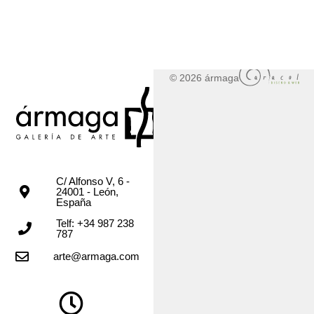
© 2026 ármaga
C/ Alfonso V, 6 -
24001 - León,
España
Telf: +34 987 238
787
arte@armaga.com