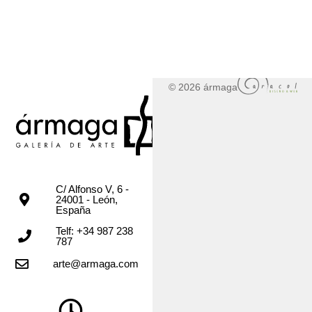
© 2026 ármaga
C/ Alfonso V, 6 -
24001 - León,
España
Telf: +34 987 238
787
arte@armaga.com