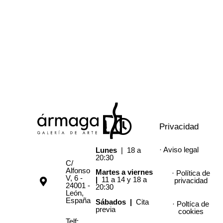
Privacidad
· Aviso legal
Lunes
| 18 a
20:30
C/
Alfonso
Martes a viernes
· Política de
V, 6 -
|
11 a 14 y 18 a
privacidad
24001 -
20:30
León,
España
Sábados |
Cita
· Poltíca de
previa
cookies
Telf: